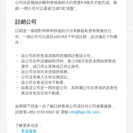
公司涉及幾個步驟和整個過程大約需要6-9個月才能完成。撤
銷 一間公司可以通過“註銷”或“清盤”。
註銷公司
註銷是一個相對簡單和快速的方法來解散私營有限責任公
司。一個公司可以基於s291AA下申請註銷，必須滿足下列條
件：
該公司的所有成員都同意撤銷註冊該公司。
該公司在申請撤銷程序時，最少3個月前從未開始營業或
運作，或已停止業務或已停止操作。
該公司沒有尚未清償的債務。
公司沒有捲入任何法律訴訟。
該公司在香港沒有不動產。
如果該公司是一間控股公司，其附屬公司在香港的資產也
應沒有包含任何不動產。
如果閣下想進一步了解註銷香港公司或任何公司秘書服務，
請致電+852 2153 6500 或 電郵
info@kpc-hk.com
.
了解更多信息：
更改股東