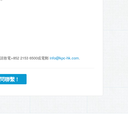
852 2153 6500或電郵
info@kpc-hk.com
.
聯繫 !