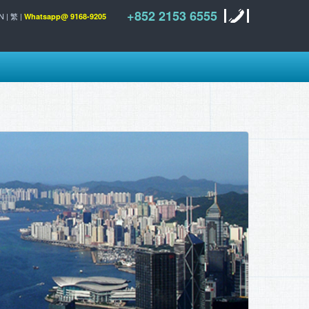
+852 2153 6555
N
|
繁
|
Whatsapp@ 9168-9205