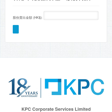
股份賣出金額 (HK$):
KPC Corporate Services Limited